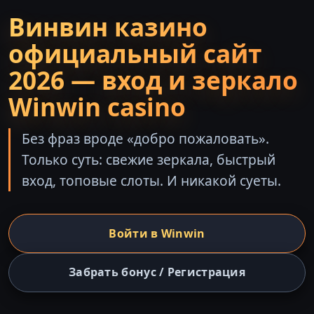
Винвин казино
официальный сайт
2026 — вход и зеркало
Winwin casino
Без фраз вроде «добро пожаловать».
Только суть: свежие зеркала, быстрый
вход, топовые слоты. И никакой суеты.
Войти в Winwin
Забрать бонус / Регистрация