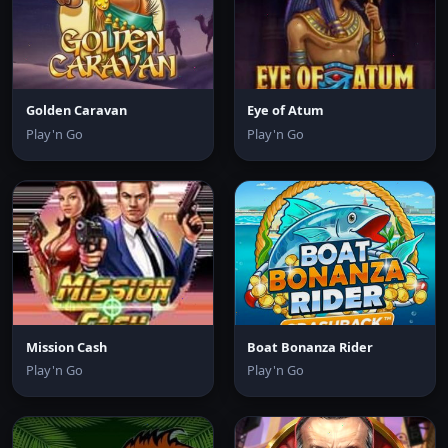
Golden Caravan
Eye of Atum
Play'n Go
Play'n Go
Mission Cash
Boat Bonanza Rider
Play'n Go
Play'n Go