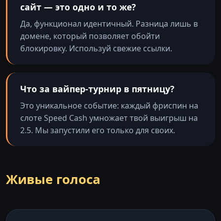
сайт — это одно и то же?
Да, функционал идентичный. Разница лишь в
домене, который позволяет обойти
блокировку. Используй свежие ссылки.
Что за вайпер-турнир в пятницу?
Это уникальное событие: каждый фриспин на
слоте Speed Cash умножает твой выигрыш на
2.5. Мы запустили его только для своих.
Живые голоса